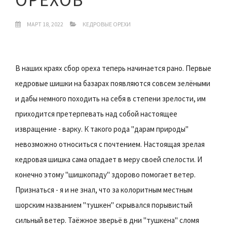
МАРТ 18, 2022
КЕДРОВЫЕ ОРЕХИ
В наших краях сбор ореха теперь начинается рано. Первые
кедровые шишки на базарах появляются совсем зелёными
и дабы немного походить на себя в степени зрелости, им
приходится претерпевать над собой настоящее
извращение - варку. К такого рода "дарам природы"
невозможно относиться с почтением. Настоящая зрелая
кедровая шишка сама опадает в меру своей спелости. И
конечно этому "шишкопаду" здорово помогает ветер.
Признаться - я и не знал, что за колоритным местным
шорским названием "тушкен" скрывался порывистый
сильный ветер. Таёжное зверьё в дни "тушкена" сломя