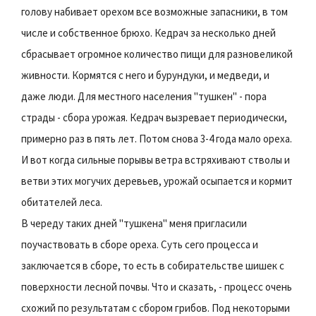
голову набивает орехом все возможные запасники, в том
числе и собственное брюхо. Кедрач за несколько дней
сбрасывает огромное количество пищи для разновеликой
живности. Кормятся с него и бурундуки, и медведи, и
даже люди. Для местного населения "тушкен" - пора
страды - сбора урожая. Кедрач вызревает периодически,
примерно раз в пять лет. Потом снова 3-4 года мало ореха.
И вот когда сильные порывы ветра встряхивают стволы и
ветви этих могучих деревьев, урожай осыпается и кормит
обитателей леса.
В череду таких дней "тушкена" меня пригласили
поучаствовать в сборе ореха. Суть сего процесса и
заключается в сборе, то есть в собирательстве шишек с
поверхности лесной почвы. Что и сказать, - процесс очень
схожий по результатам с сбором грибов. Под некоторыми