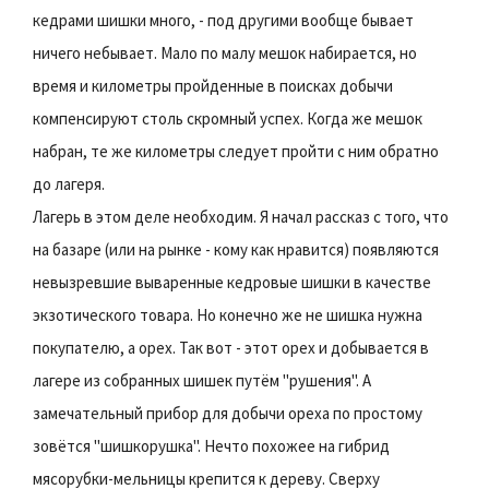
кедрами шишки много, - под другими вообще бывает
ничего небывает. Мало по малу мешок набирается, но
время и километры пройденные в поисках добычи
компенсируют столь скромный успех. Когда же мешок
набран, те же километры следует пройти с ним обратно
до лагеря.
Лагерь в этом деле необходим. Я начал рассказ с того, что
на базаре (или на рынке - кому как нравится) появляются
невызревшие вываренные кедровые шишки в качестве
экзотического товара. Но конечно же не шишка нужна
покупателю, а орех. Так вот - этот орех и добывается в
лагере из собранных шишек путём "рушения". А
замечательный прибор для добычи ореха по простому
зовётся "шишкорушка". Нечто похожее на гибрид
мясорубки-мельницы крепится к дереву. Сверху